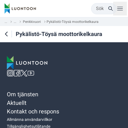
Sök
...
...
Penkkivuori
Pykälistö-Töysä moottorikelkaura
Pykälistö-Töysä moottorikelkaura
Om tjänsten
Aktuellt
Kontakt och respons
Allmänna användarvillkor
Tillgänglighetsutlåtande