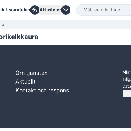
riluftsområden
Aktiviteter
ura
orikelkkaura
Om tjänsten
Allm
Till
Aktuellt
Data
Kontakt och respons
Kaki