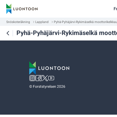
F
Snöskoteråkning
Lappland
Pyhä-Pyhäjärvi-Rykimäselkä moottorikelkka
Pyhä-Pyhäjärvi-Rykimäselkä moott
©
Forststyrelsen 2026