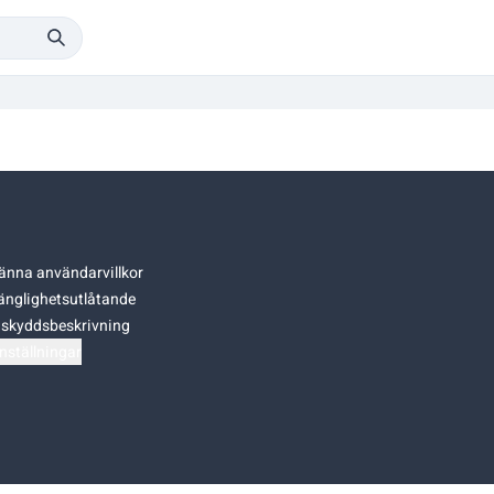
änna användarvillkor
gänglighetsutlåtande
skyddsbeskrivning
nställningar