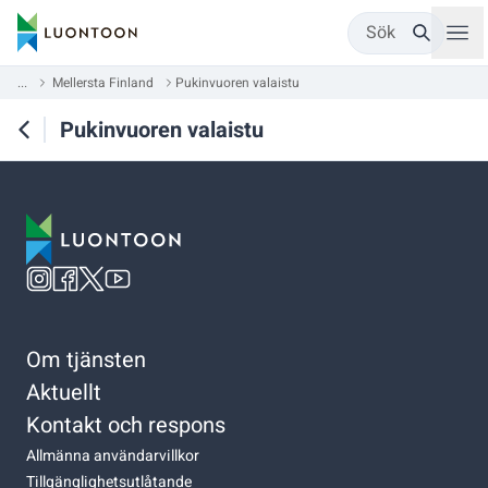
Sök
...
Mellersta Finland
Pukinvuoren valaistu
Pukinvuoren valaistu
Om tjänsten
Aktuellt
Kontakt och respons
Allmänna användarvillkor
Tillgänglighetsutlåtande