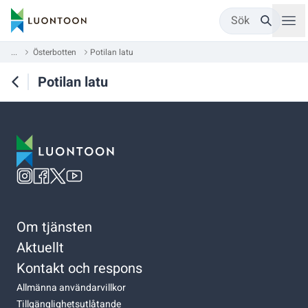
Sök
...
Österbotten
Potilan latu
Potilan latu
Om tjänsten
Aktuellt
Kontakt och respons
Allmänna användarvillkor
Tillgänglighetsutlåtande