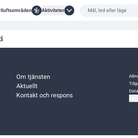
riluftsområden
Aktiviteter
i
Om tjänsten
Allm
Till
Aktuellt
Data
Kontakt och respons
Kaki