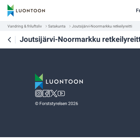
F
Vandring & friluftsliv
Satakunta
Joutsijärvi-Noormarkku retkeilyreitti
Joutsijärvi-Noormarkku retkeilyreitt
©
Forststyrelsen 2026