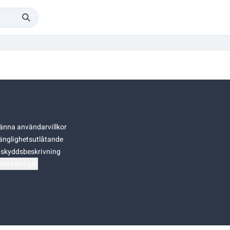
änna användarvillkor
gänglighetsutlåtande
skyddsbeskrivning
nställningar