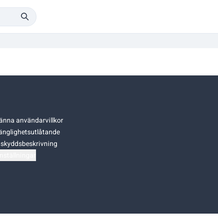
änna användarvillkor
gänglighetsutlåtande
skyddsbeskrivning
nställningar