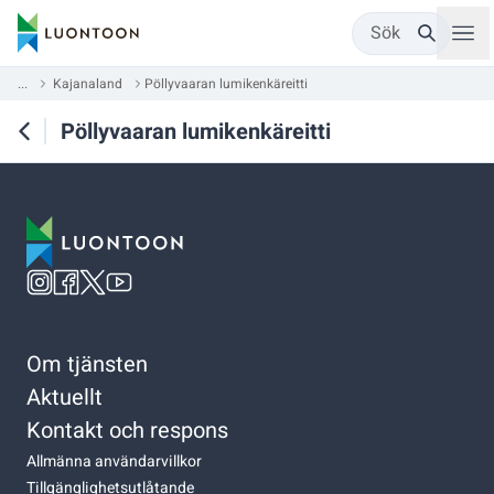
Sök
...
Kajanaland
Pöllyvaaran lumikenkäreitti
Pöllyvaaran lumikenkäreitti
Om tjänsten
Aktuellt
Kontakt och respons
Allmänna användarvillkor
Tillgänglighetsutlåtande