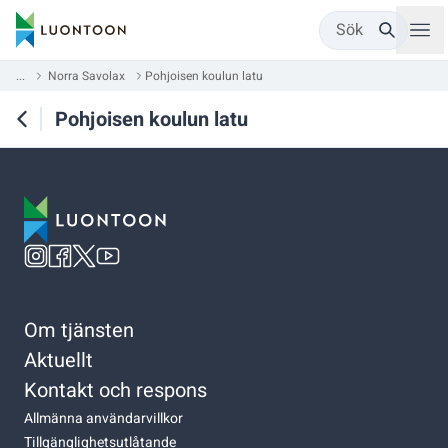
Sök
...
Norra Savolax
Pohjoisen koulun latu
Pohjoisen koulun latu
Om tjänsten
Aktuellt
Kontakt och respons
Allmänna användarvillkor
Tillgänglighetsutlåtande