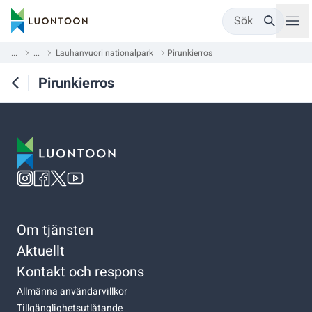
Sök
...
...
Lauhanvuori nationalpark
Pirunkierros
Pirunkierros
Om tjänsten
Aktuellt
Kontakt och respons
Allmänna användarvillkor
Tillgänglighetsutlåtande