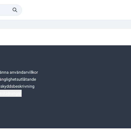
änna användarvillkor
gänglighetsutlåtande
skyddsbeskrivning
nställningar