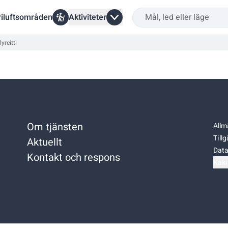
riluftsområden
Aktiviteter
yreitti
Om tjänsten
Allm
Till
Aktuellt
Data
Kontakt och respons
Kaki