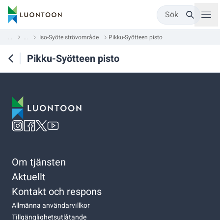
Sök
...
...
Iso-Syöte strövområde
Pikku-Syötteen pisto
Pikku-Syötteen pisto
Om tjänsten
Aktuellt
Kontakt och respons
Allmänna användarvillkor
Tillgänglighetsutlåtande