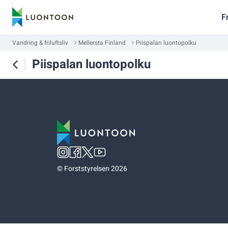
F
Vandring & friluftsliv
Mellersta Finland
Piispalan luontopolku
Piispalan luontopolku
©
Forststyrelsen 2026