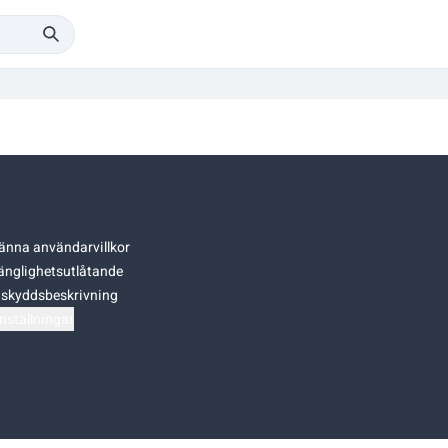
änna användarvillkor
gänglighetsutlåtande
skyddsbeskrivning
nställningar