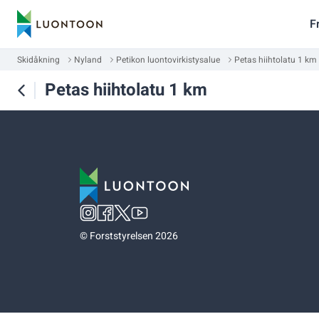
F
Skidåkning
Nyland
Petikon luontovirkistysalue
Petas hiihtolatu 1 km
Petas hiihtolatu 1 km
©
Forststyrelsen 2026