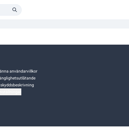
änna användarvillkor
gänglighetsutlåtande
skyddsbeskrivning
nställningar