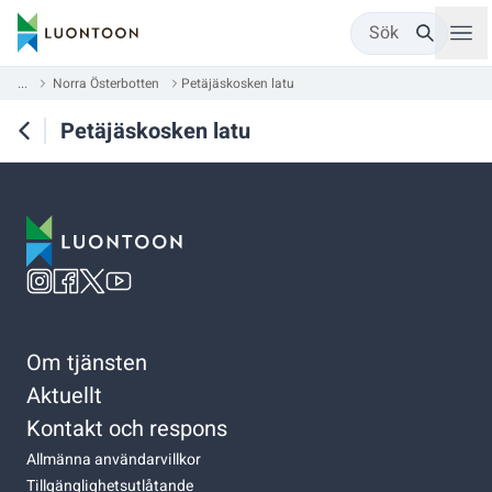
Sök
...
Norra Österbotten
Petäjäskosken latu
Petäjäskosken latu
Om tjänsten
Aktuellt
Kontakt och respons
Allmänna användarvillkor
Tillgänglighetsutlåtande