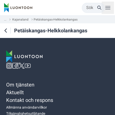
Sök
...
Kajanaland
Petäiskangas-Helkkolankangas
Petäiskangas-Helkkolankangas
Om tjänsten
Aktuellt
Kontakt och respons
Allmänna användarvillkor
Tillgänglighetsutlåtande