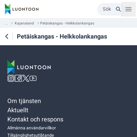
Sök
...
Kajanaland
Petäiskangas - Helkkolankangas
Petäiskangas - Helkkolankangas
Om tjänsten
Aktuellt
Kontakt och respons
Allmänna användarvillkor
Tillgänglighetsutlåtande