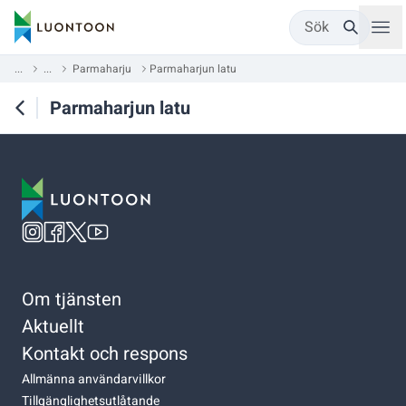
Sök
...
...
Parmaharju
Parmaharjun latu
Parmaharjun latu
Om tjänsten
Aktuellt
Kontakt och respons
Allmänna användarvillkor
Tillgänglighetsutlåtande