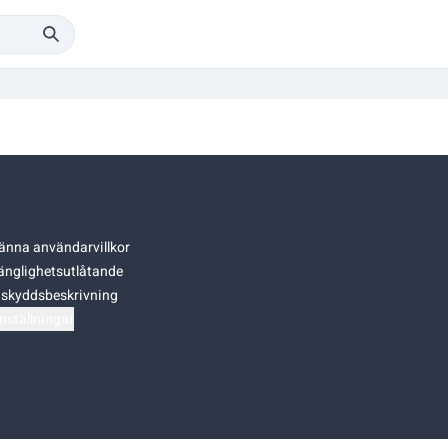
änna användarvillkor
gänglighetsutlåtande
skyddsbeskrivning
nställningar