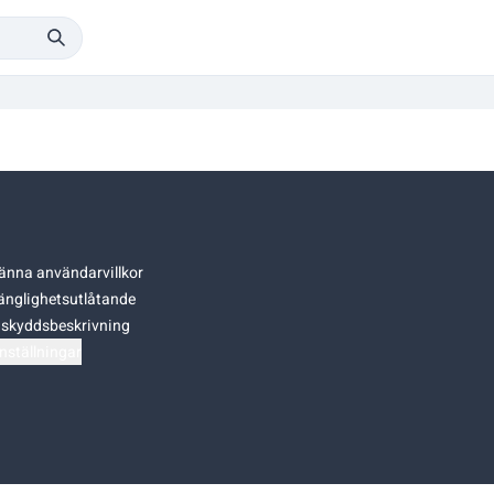
änna användarvillkor
gänglighetsutlåtande
skyddsbeskrivning
nställningar