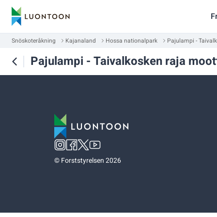
F
Snöskoteråkning
Kajanaland
Hossa nationalpark
Pajulampi - Taival
Pajulampi - Taivalkosken raja moot
©
Forststyrelsen 2026