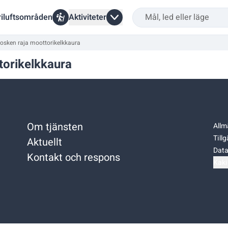
riluftsområden
Aktiviteter
kosken raja moottorikelkkaura
torikelkkaura
Om tjänsten
Allm
Till
Aktuellt
Data
Kontakt och respons
Kaki