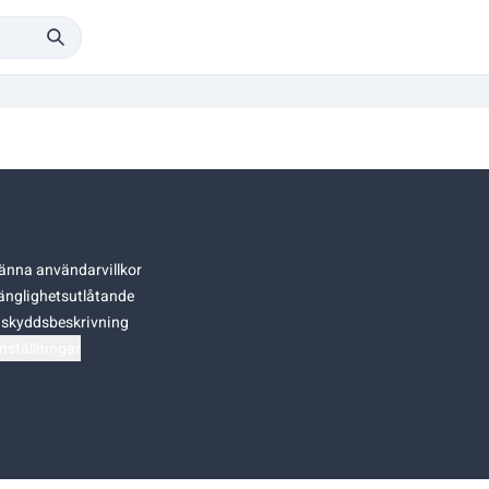
änna användarvillkor
gänglighetsutlåtande
skyddsbeskrivning
nställningar