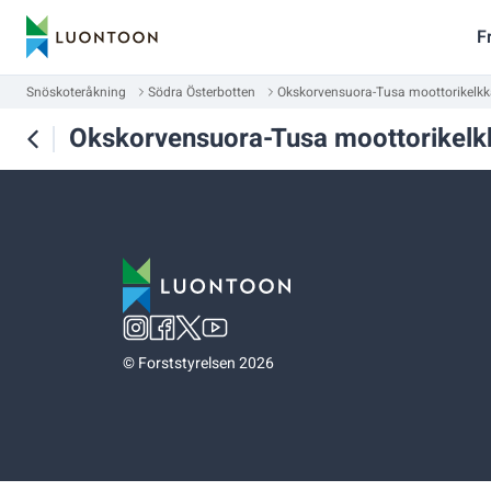
F
Snöskoteråkning
Södra Österbotten
Okskorvensuora-Tusa moottorikelk
Okskorvensuora-Tusa moottorikelk
©
Forststyrelsen 2026