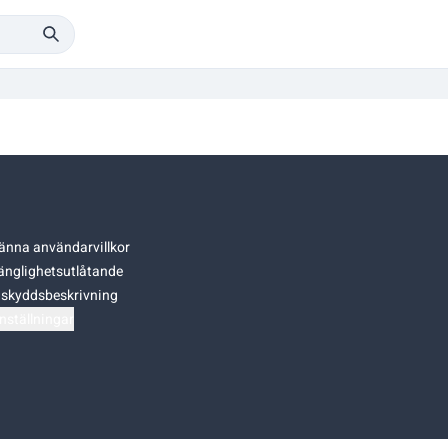
änna användarvillkor
gänglighetsutlåtande
skyddsbeskrivning
nställningar