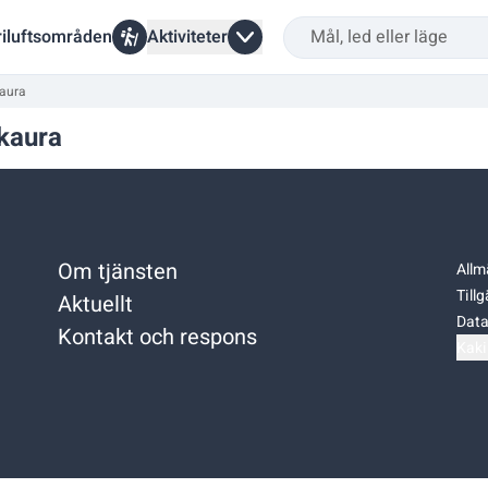
riluftsområden
Aktiviteter
kaura
kaura
Om tjänsten
Allm
Till
Aktuellt
Data
Kontakt och respons
Kaki