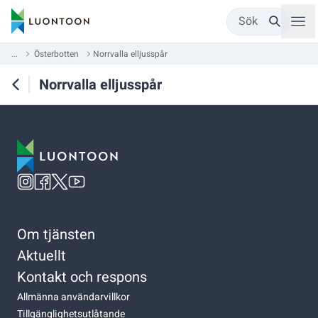
Sök
...
Österbotten
Norrvalla elljusspår
Norrvalla elljusspår
Om tjänsten
Aktuellt
Kontakt och respons
Allmänna användarvillkor
Tillgänglighetsutlåtande