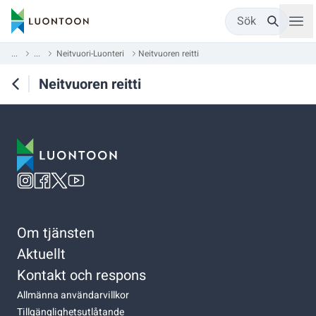
Sök
...
...
Neitvuori-Luonteri
Neitvuoren reitti
Neitvuoren reitti
Om tjänsten
Aktuellt
Kontakt och respons
Allmänna användarvillkor
Tillgänglighetsutlåtande