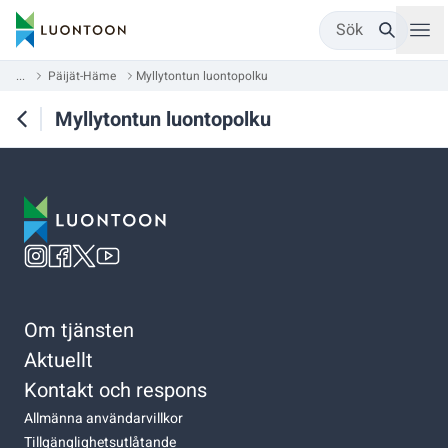
Sök
...
Päijät-Häme
Myllytontun luontopolku
Myllytontun luontopolku
Om tjänsten
Aktuellt
Kontakt och respons
Allmänna användarvillkor
Tillgänglighetsutlåtande