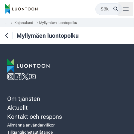
Sök
...
Kajanaland
Myllymäen luontopolku
Myllymäen luontopolku
Om tjänsten
Aktuellt
Kontakt och respons
Allmänna användarvillkor
Tillgänglighetsutlåtande