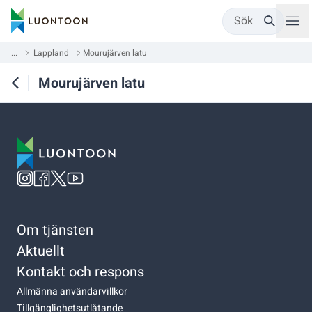
Sök
...
Lappland
Mourujärven latu
Mourujärven latu
Om tjänsten
Aktuellt
Kontakt och respons
Allmänna användarvillkor
Tillgänglighetsutlåtande