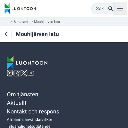
Sök
...
Birkaland
Mouhijärven latu
Mouhijärven latu
Om tjänsten
Aktuellt
Kontakt och respons
Allmänna användarvillkor
Tillgänglighetsutlåtande