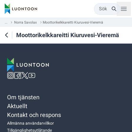
Sök
...
Norra Savolax
Moottorikelkkareitti Kiuruvesi-Vieremä
Moottorikelkkareitti Kiuruvesi-Vieremä
Om tjänsten
Aktuellt
Kontakt och respons
Allmänna användarvillkor
Tillgänglighetsutlåtande