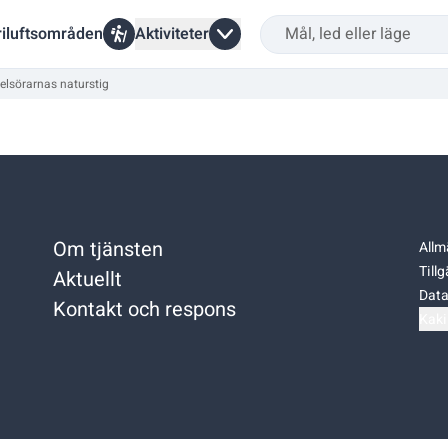
riluftsområden
Aktiviteter
elsörarnas naturstig
Om tjänsten
Allm
Till
Aktuellt
Data
Kontakt och respons
Kaki