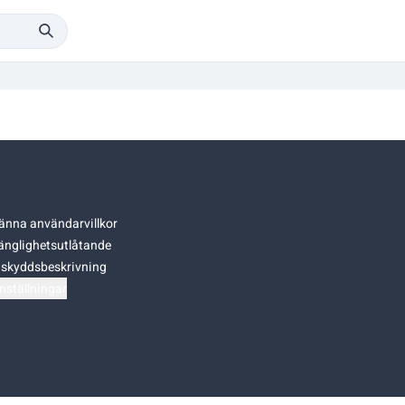
änna användarvillkor
gänglighetsutlåtande
skyddsbeskrivning
nställningar