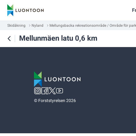
F
Skidåkning
Nyland
Mellungsbacka rekreationsområde / Område för par
Mellunmäen latu 0,6 km
©
Forststyrelsen 2026