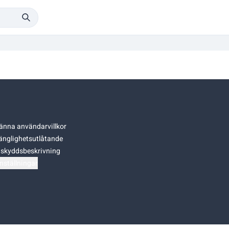
änna användarvillkor
gänglighetsutlåtande
skyddsbeskrivning
nställningar