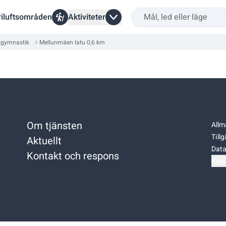
riluftsområden
Aktiviteter
kgymnastik
Mellunmäen latu 0,6 km
Om tjänsten
Allm
Till
Aktuellt
Data
Kontakt och respons
Kaki