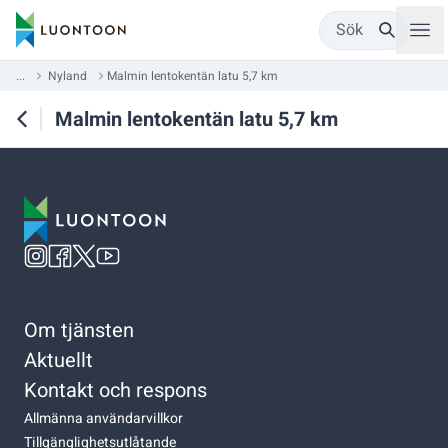
Sök
...
Nyland
Malmin lentokentän latu 5,7 km
Malmin lentokentän latu 5,7 km
Om tjänsten
Aktuellt
Kontakt och respons
Allmänna användarvillkor
Tillgänglighetsutlåtande