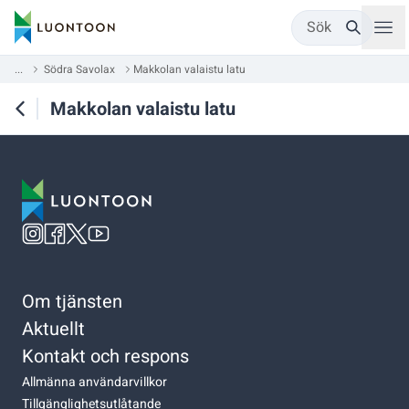
Sök
...
Södra Savolax
Makkolan valaistu latu
Makkolan valaistu latu
Om tjänsten
Aktuellt
Kontakt och respons
Allmänna användarvillkor
Tillgänglighetsutlåtande