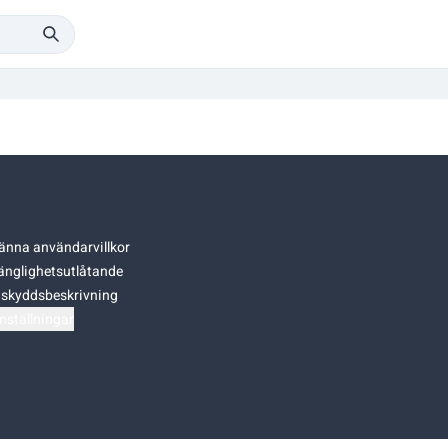
änna användarvillkor
gänglighetsutlåtande
skyddsbeskrivning
nställningar