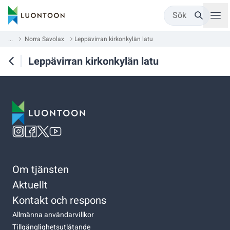
Sök
...
Norra Savolax
Leppävirran kirkonkylän latu
Leppävirran kirkonkylän latu
Om tjänsten
Aktuellt
Kontakt och respons
Allmänna användarvillkor
Tillgänglighetsutlåtande