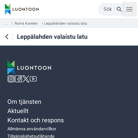
Sök
...
Norra Karelen
Leppälahden valaistu latu
Leppälahden valaistu latu
Om tjänsten
Aktuellt
Kontakt och respons
Allmänna användarvillkor
Tillgänglighetsutlåtande