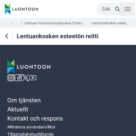
Sök
...
...
Lentuan luonnonsuojelualue (Ystävyyden puisto)
Lentuankosken esteetön reitti
Lentuankosken esteetön reitti
Om tjänsten
Aktuellt
Kontakt och respons
Allmänna användarvillkor
Tillgänglighetsutlåtande