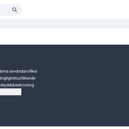
änna användarvillkor
gänglighetsutlåtande
skyddsbeskrivning
nställningar