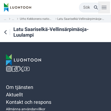
Sök
...
...
Urho Kekkonens nationalpark
Latu Saariselkä-Vellinsärpimäoja-Luulampi
Latu Saariselkä-Vellinsärpimäoja-
Luulampi
Om tjänsten
Aktuellt
Kontakt och respons
Allmänna användarvillkor