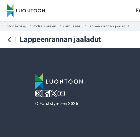
F
Skidåkning
Södra Karelen
Karhusaari
Lappeenrannan jääladut
Lappeenrannan jääladut
©
Forststyrelsen 2026