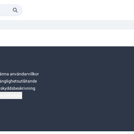
änna användarvillkor
gänglighetsutlåtande
skyddsbeskrivning
nställningar