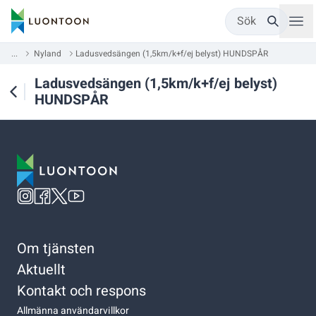
Sök
...
Nyland
Ladusvedsängen (1,5km/k+f/ej belyst) HUNDSPÅR
Ladusvedsängen (1,5km/k+f/ej belyst)
HUNDSPÅR
Om tjänsten
Aktuellt
Kontakt och respons
Allmänna användarvillkor