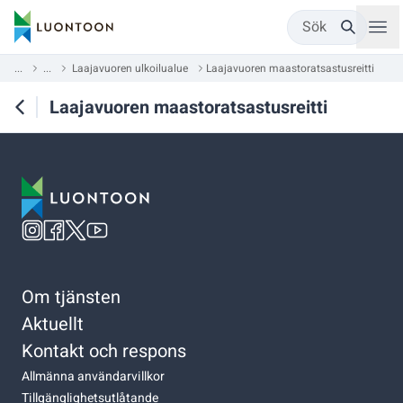
Sök
...
...
Laajavuoren ulkoilualue
Laajavuoren maastoratsastusreitti
Laajavuoren maastoratsastusreitti
Om tjänsten
Aktuellt
Kontakt och respons
Allmänna användarvillkor
Tillgänglighetsutlåtande