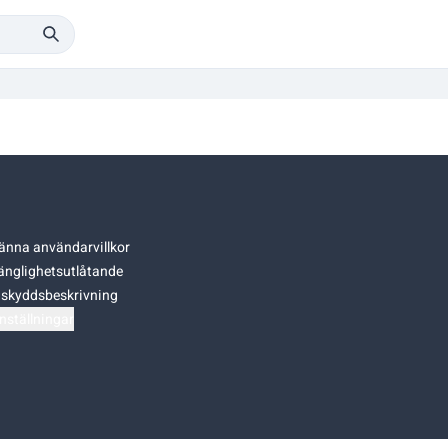
änna användarvillkor
gänglighetsutlåtande
skyddsbeskrivning
nställningar