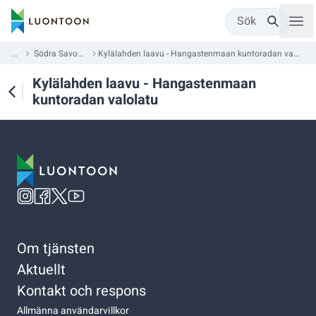
Sök
...
Södra Savolax
Kylälahden laavu - Hangastenmaan kuntoradan valolatu
Kylälahden laavu - Hangastenmaan
kuntoradan valolatu
Om tjänsten
Aktuellt
Kontakt och respons
Allmänna användarvillkor