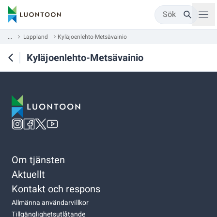
Sök
...
Lappland
Kyläjoenlehto-Metsävainio
Kyläjoenlehto-Metsävainio
Om tjänsten
Aktuellt
Kontakt och respons
Allmänna användarvillkor
Tillgänglighetsutlåtande