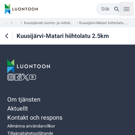
Sök
...
...
Kuusijärven luonto- ja virkistysalue
Kuusijärvi-Matari hiihtolatu 2.5km
Kuusijärvi-Matari hiihtolatu 2.5km
Om tjänsten
Aktuellt
Kontakt och respons
Allmänna användarvillkor
Tillgänglighetsutlåtande