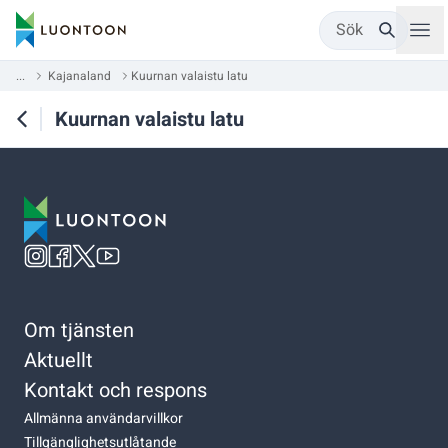
Sök
...
Kajanaland
Kuurnan valaistu latu
Kuurnan valaistu latu
Om tjänsten
Aktuellt
Kontakt och respons
Allmänna användarvillkor
Tillgänglighetsutlåtande