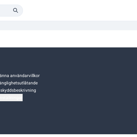
änna användarvillkor
gänglighetsutlåtande
skyddsbeskrivning
nställningar