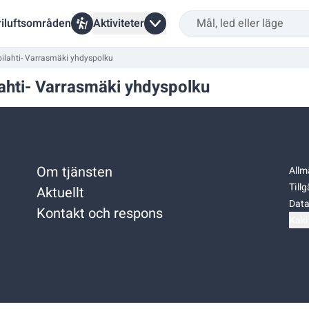
riluftsområden
Aktiviteter
ilahti- Varrasmäki yhdyspolku
ahti- Varrasmäki yhdyspolku
Om tjänsten
Allm
Till
Aktuellt
Data
Kontakt och respons
Kaki