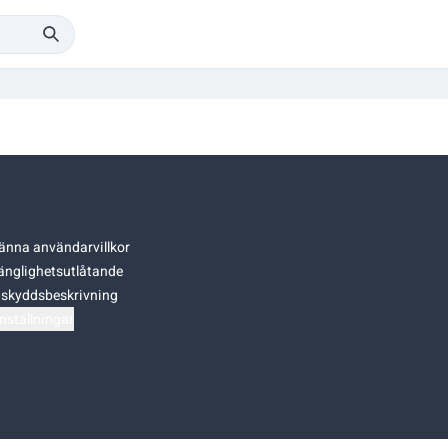
änna användarvillkor
gänglighetsutlåtande
skyddsbeskrivning
nställningar