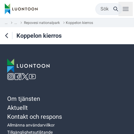
Sök
...
...
Repovesi nationalpark
Koppelon kierros
Koppelon kierros
Om tjänsten
Aktuellt
Kontakt och respons
Allmänna användarvillkor
Tillgänglighetsutlåtande