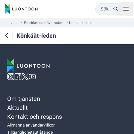
Sök
...
...
Polcirkelns strövområde
Könkäät-leden
Könkäät-leden
Om tjänsten
Aktuellt
Kontakt och respons
Allmänna användarvillkor
Tillgänglighetsutlåtande